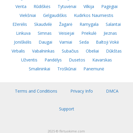
Venta
Rūdiškės
Tytuvėnai
Vilkija
Pagėgiai
Viekšniai
Gelgaudiškis
Kudirkos Naumiestis
Ežerėlis
Skaudvilė
Žagarė
Ramygala
Salantai
Linkuva
Simnas
Veisiejai
Priekulė
Jieznas
Joniškėlis
Daugai
Varniai
Seda
Baltoji Vokė
Virbalis
Vabalninkas
Subačius
Obeliai
Dūkštas
Užventis
Pandėlys
Dusetos
Kavarskas
Smalininkai
Troškūnai
Panemunė
Terms and Conditions
Privacy Info
DMCA
Support
2025 © flirtuokime.com