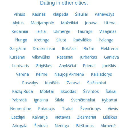
Dating in other cities:
Vilnius
Kaunas
Klaipėda
Šiauliai
Panevėžys
Alytus
Marijampolė
Mažeikiai
Jonava
Utena
Kėdainiai
Telšiai
Ukmergė
Tauragė
Visaginas
Plungė
Kretinga
Šilutė
Radviliškis
Palanga
Gargždai
Druskininkai
Rokiškis
Biržai
Elektrėnai
Kuršėnai
Vilkaviškis
Raseiniai
Jurbarkas
Garliava
Lentvaris
Grigiškės
Anykščiai
Prienai
Joniškis
Varėna
Kelmė
Naujoji Akmenė
Kaišiadorys
Pasvalys
Kupiškis
Zarasai
Šalčininkai
Kazlų Rūda
Molėtai
Skuodas
Širvintos
Šakiai
Pabradė
Ignalina
Šilalė
Švenčionėliai
Kybartai
Nemenčinė
Pakruojis
Trakai
Švenčionys
Vievis
Lazdijai
Kalvarija
Rietavas
Žiežmariai
Eišiškės
Ariogala
Šeduva
Neringa
Birštonas
Akmenė