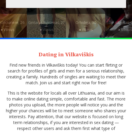
Unciuriene, 26
Gintaras Rukšėnas, 27
Orhideja, 30
Albertas, 
—
—
—
—
● Vilnius
● Vilnius
● Vilnius
● Vilnius
Dating in Vilkaviškis
Find new friends in Vilkaviškis today! You can start flirting or
search for profiles of girls and men for a serious relationship,
creating a family. Hundreds of singles are waiting to meet their
match. Join us and start right now for free!
This is the website for locals all over Lithuania, and our aim is
to make online dating simple, comfortable and fast. The more
photos you upload, the more people will notice you and the
higher your chances will be to meet someone who shares your
interests. Pay attention, that our website is focused on long
term relationships, if you are interested in sex dating —
respect other users and ask them first what type of