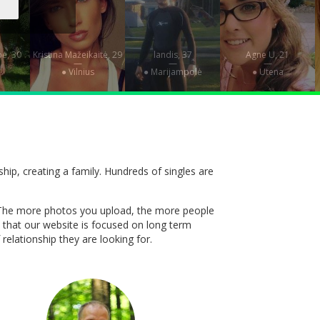
ė, 30
Kristina Mažeikaitė, 29
landis, 37
Agne U, 21
—
—
—
i
● Vilnius
● Marijampolė
● Utena
nship, creating a family. Hundreds of singles are
st. The more photos you upload, the more people
 that our website is focused on long term
relationship they are looking for.