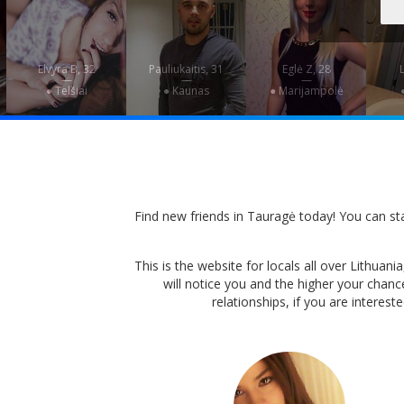
Elvyra B, 32
Pauliukaitis, 31
Eglė Z, 28
L
—
—
—
● Telšiai
● Kaunas
● Marijampolė
Find new friends in Tauragė today! You can start
This is the website for locals all over Lithua
will notice you and the higher your chan
relationships, if you are interes