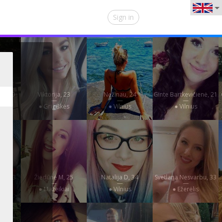
Sign in
te, 30
Viktorija, 23
Nežinau, 24
Ginte Bartkevičienė, 21
—
—
—
lė
● Grigiškės
● Vilnius
● Vilnius
is, 33
Žiedūnė M, 25
Natalija D, 34
Svetlana Nesvarbu, 33
—
—
—
● Mažeikiai
● Vilnius
● Ežerėlis