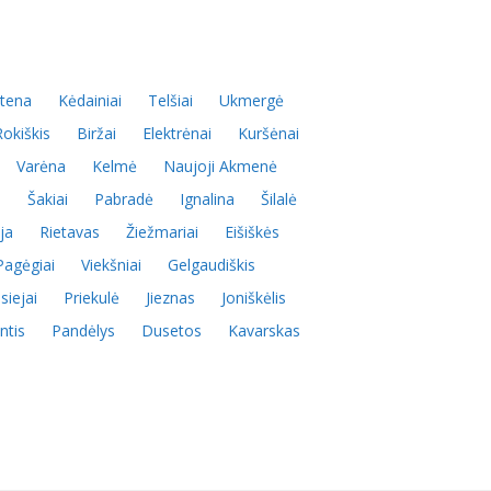
tena
Kėdainiai
Telšiai
Ukmergė
Rokiškis
Biržai
Elektrėnai
Kuršėnai
Varėna
Kelmė
Naujoji Akmenė
s
Šakiai
Pabradė
Ignalina
Šilalė
ja
Rietavas
Žiežmariai
Eišiškės
Pagėgiai
Viekšniai
Gelgaudiškis
siejai
Priekulė
Jieznas
Joniškėlis
ntis
Pandėlys
Dusetos
Kavarskas