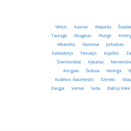
Vilnius
Kaunas
Klaipėda
Šiauliai
Tauragė
Visaginas
Plungė
Kretin
Vilkaviškis
Raseiniai
Jurbarkas
Kaišiadorys
Pasvalys
Kupiškis
Za
Švenčionėliai
Kybartai
Nemenčin
Ariogala
Šeduva
Neringa
B
Kudirkos Naumiestis
Ežerėlis
Skau
Daugai
Varniai
Seda
Baltoji Vokė