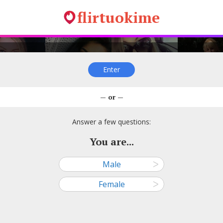
flirtuokime
Enter
 Usciauskiene, 32
Židronė, 28
Orhideja, 30
Ilona Brindzai
— or —
—
—
—
—
● Vilnius
● Užventis
● Vilnius
● Skaudvi
Answer a few questions:
You are...
Male
ᐳ
ažvydas, 36
Malena, 31
Jurate K, 34
Giedrius Zilion
Female
ᐳ
—
—
—
—
● Vilnius
● Vilnius
● Priekulė
● Vilnius