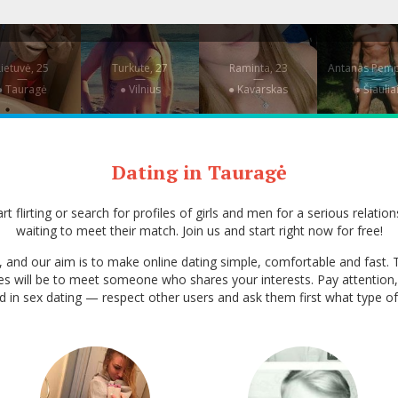
ietuvė, 25
Turkute, 27
Raminta, 23
Antanas Pemp
—
—
—
—
● Tauragė
● Vilnius
● Kavarskas
● Šiaulia
Dating in Tauragė
 flirting or search for profiles of girls and men for a serious relatio
waiting to meet their match. Join us and start right now for free!
nia, and our aim is to make online dating simple, comfortable and fa
ces will be to meet someone who shares your interests. Pay attention,
ted in sex dating — respect other users and ask them first what type of 