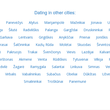
Dating in other cities:
Panevėžys
Alytus
Marijampolė
Mažeikiai
Jonava
U
ga
Šilutė
Radviliškis
Palanga
Gargždai
Druskininkai
Garliava
Lentvaris
Grigiškės
Anykščiai
Prienai
Joniškis
rasai
Šalčininkai
Kazlų Rūda
Molėtai
Skuodas
Širvinto
ė
Pakruojis
Trakai
Švenčionys
Vievis
Lazdijai
Kalvari
irštonas
Akmenė
Venta
Rūdiškės
Tytuvėnai
Vilkija
dvilė
Žagarė
Ramygala
Salantai
Linkuva
Simnas
Vei
Virbalis
Vabalninkas
Subačius
Obeliai
Dūkštas
Užve
Smalininkai
Troškūnai
Panemunė