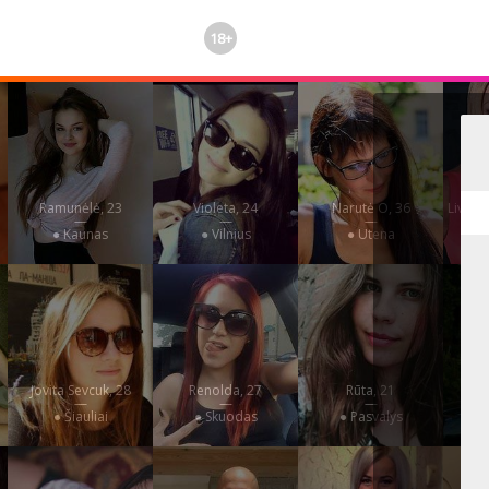
18+
Ramunėlė, 23
Violeta, 24
Narutė O, 36
Livija
—
—
—
● Kaunas
● Vilnius
● Utena
Jovita Sevcuk, 28
Renolda, 27
Rūta, 21
Gr
—
—
—
● Šiauliai
● Skuodas
● Pasvalys