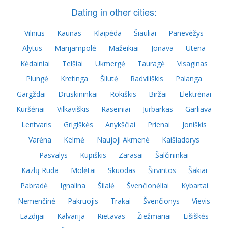
Dating in other cities:
Vilnius
Kaunas
Klaipėda
Šiauliai
Panevėžys
Alytus
Marijampolė
Mažeikiai
Jonava
Utena
Kėdainiai
Telšiai
Ukmergė
Tauragė
Visaginas
Plungė
Kretinga
Šilutė
Radviliškis
Palanga
Gargždai
Druskininkai
Rokiškis
Biržai
Elektrėnai
Kuršėnai
Vilkaviškis
Raseiniai
Jurbarkas
Garliava
Lentvaris
Grigiškės
Anykščiai
Prienai
Joniškis
Varėna
Kelmė
Naujoji Akmenė
Kaišiadorys
Pasvalys
Kupiškis
Zarasai
Šalčininkai
Kazlų Rūda
Molėtai
Skuodas
Širvintos
Šakiai
Pabradė
Ignalina
Šilalė
Švenčionėliai
Kybartai
Nemenčinė
Pakruojis
Trakai
Švenčionys
Vievis
Lazdijai
Kalvarija
Rietavas
Žiežmariai
Eišiškės