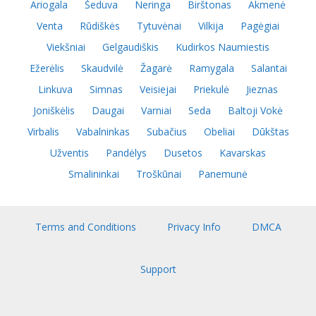
Ariogala
Šeduva
Neringa
Birštonas
Akmenė
Venta
Rūdiškės
Tytuvėnai
Vilkija
Pagėgiai
Viekšniai
Gelgaudiškis
Kudirkos Naumiestis
Ežerėlis
Skaudvilė
Žagarė
Ramygala
Salantai
Linkuva
Simnas
Veisiejai
Priekulė
Jieznas
Joniškėlis
Daugai
Varniai
Seda
Baltoji Vokė
Virbalis
Vabalninkas
Subačius
Obeliai
Dūkštas
Užventis
Pandėlys
Dusetos
Kavarskas
Smalininkai
Troškūnai
Panemunė
Terms and Conditions
Privacy Info
DMCA
Support