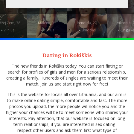
žej Žem, 38
Malena, 31
Renolda, 27
Viktorija, 
—
—
—
—
● Vilnius
● Vilnius
● Skuodas
● Grigišk
Dating in Rokiškis
Find new friends in Rokiškis today! You can start flirting or
search for profiles of girls and men for a serious relationship,
creating a family. Hundreds of singles are waiting to meet their
match. Join us and start right now for free!
This is the website for locals all over Lithuania, and our aim is
to make online dating simple, comfortable and fast. The more
photos you upload, the more people will notice you and the
higher your chances will be to meet someone who shares your
interests. Pay attention, that our website is focused on long
term relationships, if you are interested in sex dating —
respect other users and ask them first what type of