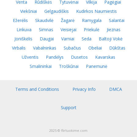
Venta
Rūdiškės
Tytuvėnai
Vilkija
Pagėgiai
Viekšniai
Gelgaudiškis
Kudirkos Naumiestis
Ežerėlis
Skaudvilė
Žagarė
Ramygala
Salantai
Linkuva
Simnas
Veisiejai
Priekulė
Jieznas
Joniškėlis
Daugai
Varniai
Seda
Baltoji Vokė
Virbalis
Vabalninkas
Subačius
Obeliai
Dūkštas
Užventis
Pandėlys
Dusetos
Kavarskas
Smalininkai
Troškūnai
Panemunė
Terms and Conditions
Privacy Info
DMCA
Support
2025 © flirtuokime.com