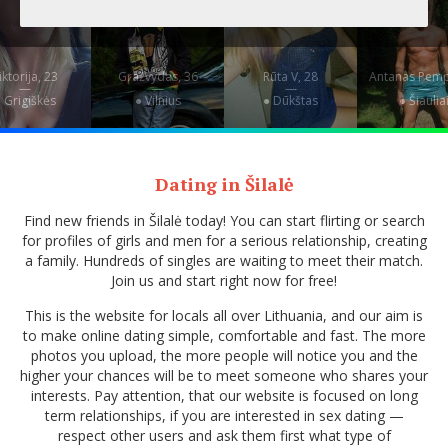
iktorija, 23
Gražvydas, 36
Rūta V, 28
Antanas Pemp
—
—
—
—
 Grigiškės
● Vilnius
● Dūkštas
● Šiaulia
Dating in Šilalė
Find new friends in Šilalė today! You can start flirting or search
for profiles of girls and men for a serious relationship, creating
a family. Hundreds of singles are waiting to meet their match.
Join us and start right now for free!
This is the website for locals all over Lithuania, and our aim is
to make online dating simple, comfortable and fast. The more
photos you upload, the more people will notice you and the
higher your chances will be to meet someone who shares your
interests. Pay attention, that our website is focused on long
term relationships, if you are interested in sex dating —
respect other users and ask them first what type of