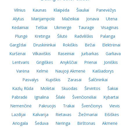
Vilnius
Kaunas
Klaipėda
Šiauliai
Panevėžys
Alytus
Marijampolė
Mažeikiai
Jonava
Utena
Kėdainiai
Telšiai
Ukmergė
Tauragė
Visaginas
Plungė
Kretinga
Šilutė
Radviliškis
Palanga
Gargždai
Druskininkai
Rokiškis
Biržai
Elektrėnai
Kuršėnai
Vilkaviškis
Raseiniai
Jurbarkas
Garliava
Lentvaris
Grigiškės
Anykščiai
Prienai
Joniškis
Varėna
Kelmė
Naujoji Akmenė
Kaišiadorys
Pasvalys
Kupiškis
Zarasai
Šalčininkai
Kazlų Rūda
Molėtai
Skuodas
Širvintos
Šakiai
Pabradė
Ignalina
Šilalė
Švenčionėliai
Kybartai
Nemenčinė
Pakruojis
Trakai
Švenčionys
Vievis
Lazdijai
Kalvarija
Rietavas
Žiežmariai
Eišiškės
Ariogala
Šeduva
Neringa
Birštonas
Akmenė